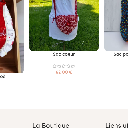
Sac coeur
Sac po
€
oël
La Boutique
Liens ut