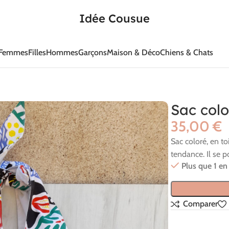
Idée Cousue
Femmes
Filles
Hommes
Garçons
Maison & Déco
Chiens & Chats
Sac colo
€
Sac coloré, en to
tendance. Il se 
Plus que 1 en
Comparer