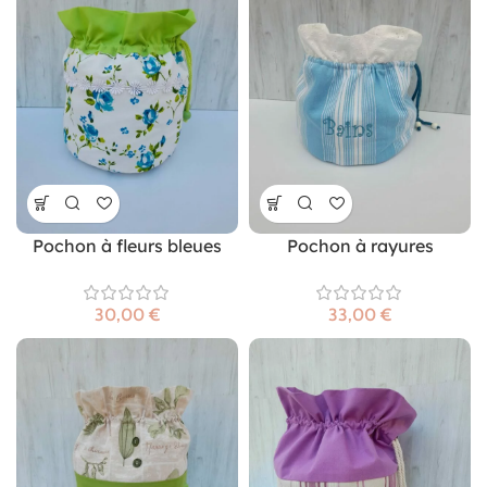
Pochon à fleurs bleues
Pochon à rayures
€
€