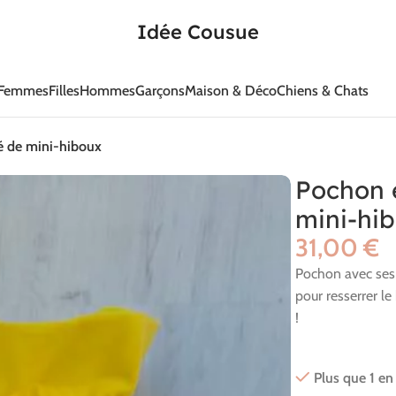
Idée Cousue
Femmes
Filles
Hommes
Garçons
Maison & Déco
Chiens & Chats
é de mini-hiboux
Pochon 
mini-hi
€
Pochon avec ses 
pour resserrer l
!
Plus que 1 en