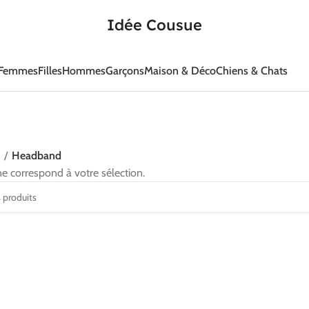
Idée Cousue
Femmes
Filles
Hommes
Garçons
Maison & Déco
Chiens & Chats
s
Headband
e correspond à votre sélection.