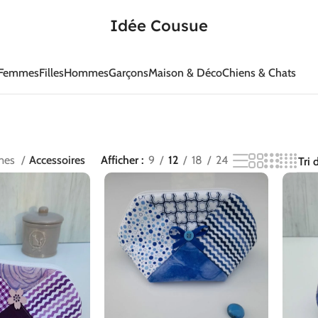
Idée Cousue
Femmes
Filles
Hommes
Garçons
Maison & Déco
Chiens & Chats
mes
Accessoires
Afficher
9
12
18
24