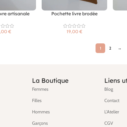
ivre artisanale
Pochette livre brodée
€
€
1
2
→
La Boutique
Liens ut
Femmes
Blog
Filles
Contact
Hommes
L'Atelier
Garçons
CGV