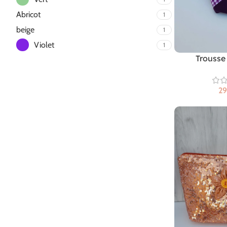
Abricot
1
beige
1
Violet
1
Trousse