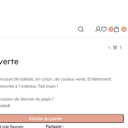
0
0
verte
ousse de toilette, en coton, de couleur verte. Entièrement
onnée à l’intérieur. Fait main !
occasion de donner du pep’s !
 stock
Ajouter au panier
Partager :
Liste favoris