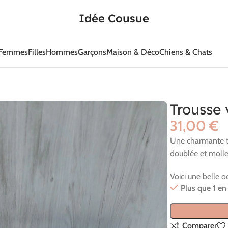
Idée Cousue
Femmes
Filles
Hommes
Garçons
Maison & Déco
Chiens & Chats
Trousse 
€
Une charmante tr
doublée et mollet
Voici une belle 
Plus que 1 en
Comparer