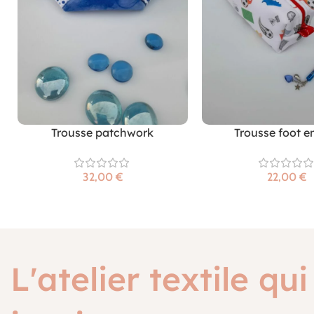
Trousse patchwork
Trousse foot e
€
€
L'atelier textile qui