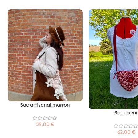
Sac artisanal marron
Sac coeur
€
€