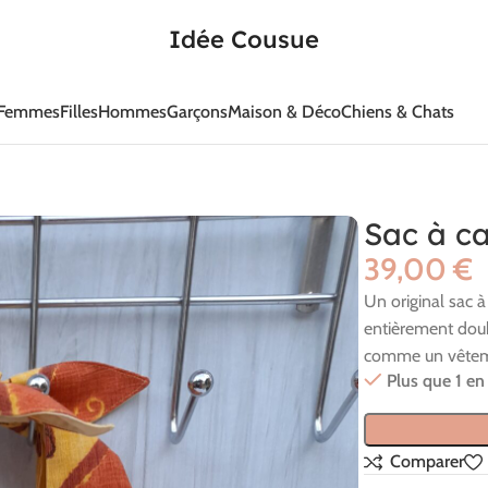
Idée Cousue
Femmes
Filles
Hommes
Garçons
Maison & Déco
Chiens & Chats
Sac à c
€
Un original sac à
entièrement doubl
comme un vêtem
Plus que 1 en
Comparer