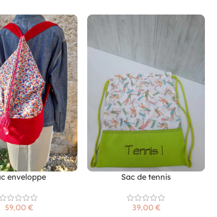
c enveloppe
Sac de tennis
€
€