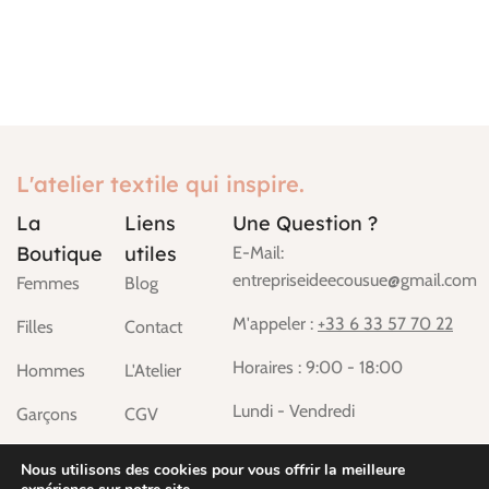
L'atelier textile qui inspire.
La
Liens
Une Question ?
Boutique
utiles
E-Mail:
entrepriseideecousue@gmail.com
Femmes
Blog
M'appeler :
+33 6 33 57 70 22
Filles
Contact
Horaires : 9:00 - 18:00
Hommes
L'Atelier
Lundi - Vendredi
Garçons
CGV
Maison &
Mentions
Nous utilisons des cookies pour vous offrir la meilleure
Déco
Légales