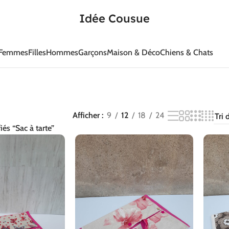
Idée Cousue
Femmes
Filles
Hommes
Garçons
Maison & Déco
Chiens & Chats
Afficher
9
12
18
24
iés “Sac à tarte”