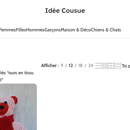
Idée Cousue
Femmes
Filles
Hommes
Garçons
Maison & Déco
Chiens & Chats
Afficher
9
12
18
24
iés “ours en tissu
l”