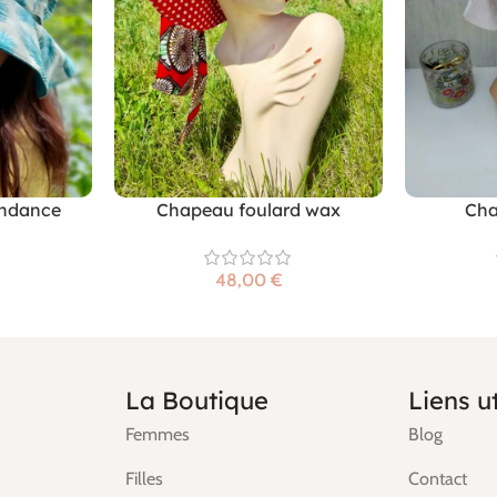
endance
Chapeau foulard wax
Cha
€
La Boutique
Liens ut
Femmes
Blog
Filles
Contact