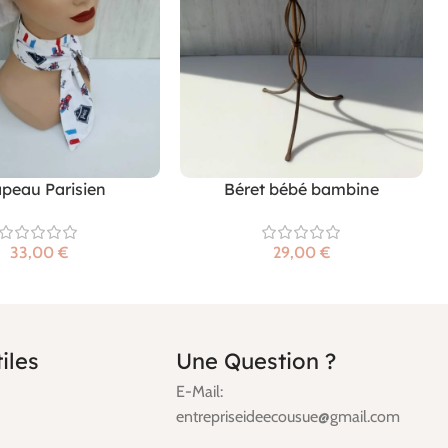
peau Parisien
Béret bébé bambine
€
€
iles
Une Question ?
E-Mail:
entrepriseideecousue@gmail.com