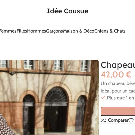
Idée Cousue
Femmes
Filles
Hommes
Garçons
Maison & Déco
Chiens & Chats
Chapeau
€
Un chapeau béret
Idéal pour un ca
Plus que 1 en
Comparer