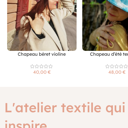
Chapeau béret violine
Chapeau d’été t
€
€
L'atelier textile qui
inspire.